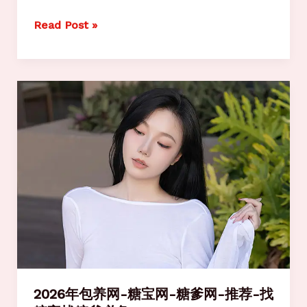
全
Read Post »
球
高
端
华
人
包
养
平
台
和
华
人
求
包
养
2026年包养网-糖宝网-糖爹网-推荐-找
平