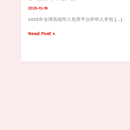
2025-12-19
2025年全球高端华人包养平台和华人求包 […]
全
Read Post »
球
高
端
华
人
包
养
平
台
和
华
人
求